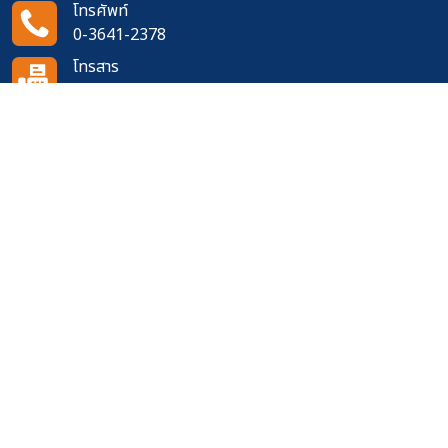
โทรศัพท์
0-3641-2378
โทรสาร
0-3642-2061
อีเมล
doh0906@doh.go.th
ติดตามเราได้ที่
จำนวนผู้เข้าชมเว็บไซต์
618