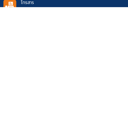
โทรสาร
0-3642-2061
อีเมล
doh0906@doh.go.th
ติดตามเราได้ที่
จำนวนผู้เข้าชมเว็บไซต์
618